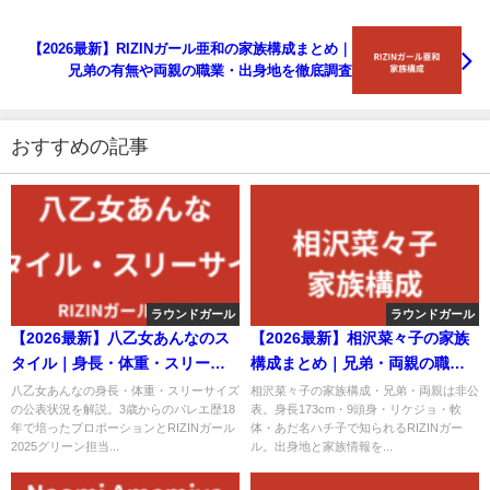
【2026最新】RIZINガール亜和の家族構成まとめ｜
兄弟の有無や両親の職業・出身地を徹底調査
おすすめの記事
ラウンドガール
ラウンドガール
【2026最新】八乙女あんなのス
【2026最新】相沢菜々子の家族
タイル｜身長・体重・スリーサ
構成まとめ｜兄弟・両親の職
イズは公表されてる？
業・出身地を公式情報で解説
八乙女あんなの身長・体重・スリーサイズ
相沢菜々子の家族構成・兄弟・両親は非公
の公表状況を解説。3歳からのバレエ歴18
表。身長173cm・9頭身・リケジョ・軟
年で培ったプロポーションとRIZINガール
体・あだ名ハチ子で知られるRIZINガー
2025グリーン担当...
ル。出身地と家族情報を...