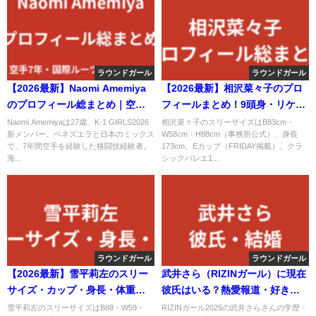
ラウンドガール
ラウンドガール
【2026最新】Naomi Amemiya
【2026最新】相沢菜々子のプロ
のプロフィール総まとめ｜空手7
フィールまとめ！9頭身・リケジ
年・国際的ルーツを持つK-1
ョ・軟体の秘密を解説
Naomi Amemiyaは27歳、K-1 GIRLS2026
相沢菜々子のスリーサイズはB83cm・
新メンバー。ベネズエラと日本のミックス
W58cm・H88cm（事務所公式）、身長
GIRLS 2026を解説
で、7年間空手を経験した格闘技経験者。
173cm、Eカップ（FRIDAY掲載）。クラ
海...
シックバレエ1...
ラウンドガール
ラウンドガール
【2026最新】雪平莉左のスリー
武井さら（RIZINガール）に現在
サイズ・カップ・身長・体重｜
彼氏はいる？熱愛報道・好きな
完璧なスタイルについて徹底解
タイプ・結婚観を公式情報で解
雪平莉左のスリーサイズはB88・W59・
RIZINガール2025の武井さらさんの学歴・