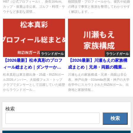
H87（公式プロフィール）、身長164cm。
格闘技歴・プロフィールから、彼氏や結婚
説
説【2026最新】
カップ・体重は非公表。ゴルフ・料理・サ
の噂まで事実と推測を整理してわかりやす
ウナなど多彩な習慣...
く解説します。...
ラウンドガール
ラウンドガール
【2026最新】松本真彩のプロフ
【2026最新】川瀬もえの家族構
ィール総まとめ｜ダンサーから
成まとめ｜兄弟・両親の職業・
RIZINガール2026への経歴を公式
出身地を公式情報で解説
松本真彩は東京都出身・25歳・RIZINガー
川瀬もえの家族構成・兄弟・両親は非公
ル2026メンバー。大規模フェス・トップ
表。神戸出身・01familia所属・神戸の大学
情報で解説
クラブでダンサーとして活躍していた経歴
在学中にスカウトされたRIZINガール。出
からラウンドガール...
身地と家族情報...
検索
検索