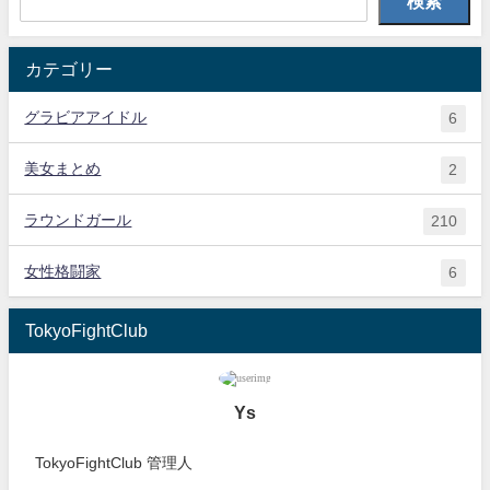
検索
カテゴリー
グラビアアイドル
6
美女まとめ
2
ラウンドガール
210
女性格闘家
6
TokyoFightClub
Ys
TokyoFightClub 管理人