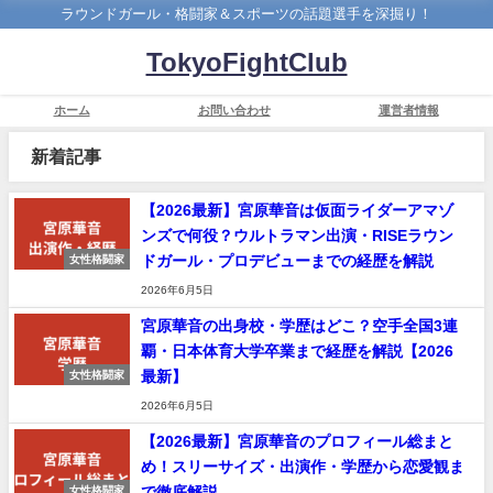
ラウンドガール・格闘家＆スポーツの話題選手を深掘り！
TokyoFightClub
ホーム
お問い合わせ
運営者情報
新着記事
【2026最新】宮原華音は仮面ライダーアマゾ
ンズで何役？ウルトラマン出演・RISEラウン
ドガール・プロデビューまでの経歴を解説
女性格闘家
2026年6月5日
宮原華音の出身校・学歴はどこ？空手全国3連
覇・日本体育大学卒業まで経歴を解説【2026
最新】
女性格闘家
2026年6月5日
【2026最新】宮原華音のプロフィール総まと
め！スリーサイズ・出演作・学歴から恋愛観ま
で徹底解説
女性格闘家