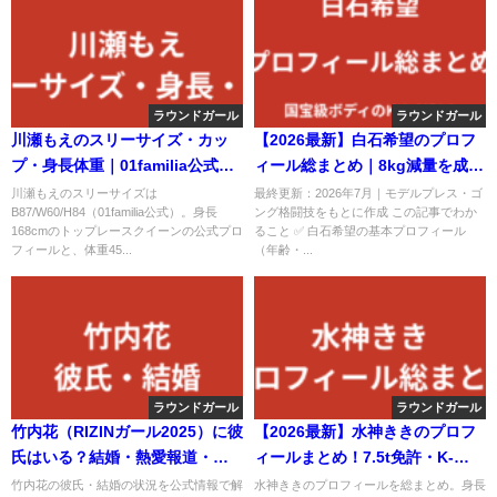
ラウンドガール
ラウンドガール
川瀬もえのスリーサイズ・カッ
【2026最新】白石希望のプロフ
プ・身長体重｜01familia公式プ
ィール総まとめ｜8kg減量を成功
ロフィールと美ボディの秘訣を
させたK-1 GIRLS 2026新メンバ
川瀬もえのスリーサイズは
最終更新：2026年7月｜モデルプレス・ゴ
B87/W60/H84（01familia公式）。身長
ング格闘技をもとに作成 この記事でわか
解説【2026最新】
ーを解説
168cmのトップレースクイーンの公式プロ
ること ✅ 白石希望の基本プロフィール
フィールと、体重45...
（年齢・...
ラウンドガール
ラウンドガール
竹内花（RIZINガール2025）に彼
【2026最新】水神ききのプロフ
氏はいる？結婚・熱愛報道・好
ィールまとめ！7.5t免許・K-
きなタイプを公式情報で解説
1GIRLS・SUBARU RQの経歴を
竹内花の彼氏・結婚の状況を公式情報で解
水神ききのプロフィールを総まとめ。身長