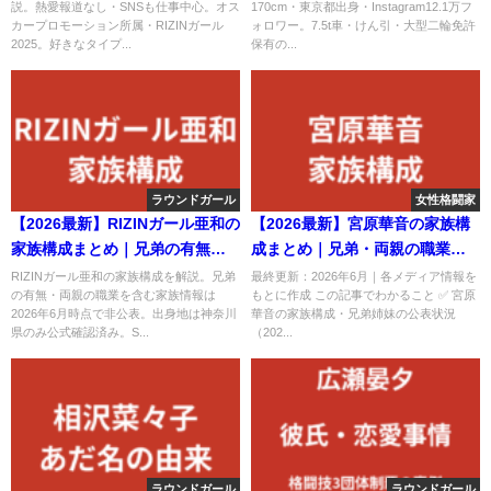
説。熱愛報道なし・SNSも仕事中心。オス
170cm・東京都出身・Instagram12.1万フ
【2026最新】
解説
カープロモーション所属・RIZINガール
ォロワー。7.5t車・けん引・大型二輪免許
2025。好きなタイプ...
保有の...
ラウンドガール
女性格闘家
【2026最新】RIZINガール亜和の
【2026最新】宮原華音の家族構
家族構成まとめ｜兄弟の有無や
成まとめ｜兄弟・両親の職業・
両親の職業・出身地を徹底調査
出身地を公式情報で解説
RIZINガール亜和の家族構成を解説。兄弟
最終更新：2026年6月｜各メディア情報を
の有無・両親の職業を含む家族情報は
もとに作成 この記事でわかること ✅ 宮原
2026年6月時点で非公表。出身地は神奈川
華音の家族構成・兄弟姉妹の公表状況
県のみ公式確認済み。S...
（202...
ラウンドガール
ラウンドガール