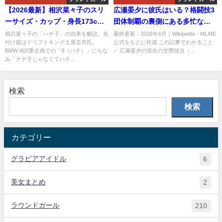
【2026最新】相沢菜々子のスリ
広瀬晏夕に彼氏はいる？格闘技3
ーサイズ・カップ・身長173cm
団体制覇の裏側にある多忙な日
｜9頭身レースクイーンの軟体ス
常を解説【2026最新】
相沢菜々子の「ハチ子」の由来を解説。名
最終更新：2026年6月｜Wikipedia・MLiNE
付け親はドリフトキング土屋圭市氏。
公式をもとに作成 この記事でわかること
タイルを解説
BMW i8試乗企画での「8（ハチ）」にちな
✅ 広瀬晏夕の現在の交際状況（...
み「ナナ子じゃなくてハチ...
検索
検索
カテゴリー
グラビアアイドル
6
美女まとめ
2
ラウンドガール
210