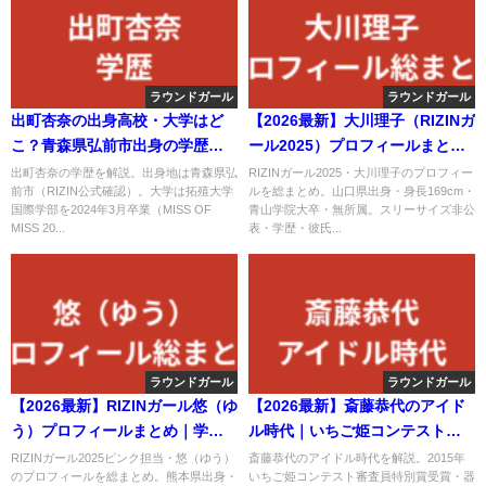
ラウンドガール
ラウンドガール
出町杏奈の出身高校・大学はど
【2026最新】大川理子（RIZINガ
こ？青森県弘前市出身の学歴と
ール2025）プロフィールまとめ
拓殖大学国際学部卒業を解説
｜スリーサイズ・学歴・彼氏の
出町杏奈の学歴を解説。出身地は青森県弘
RIZINガール2025・大川理子のプロフィー
前市（RIZIN公式確認）。大学は拓殖大学
ルを総まとめ。山口県出身・身長169cm・
【2026最新】
噂を公式情報で解説
国際学部を2024年3月卒業（MISS OF
青山学院大卒・無所属。スリーサイズ非公
MISS 20...
表・学歴・彼氏...
ラウンドガール
ラウンドガール
【2026最新】RIZINガール悠（ゆ
【2026最新】斎藤恭代のアイド
う）プロフィールまとめ｜学
ル時代｜いちご姫コンテスト受
歴・彼氏・スリーサイズを公式
賞・器械体操特待生・福岡ご当
RIZINガール2025ピンク担当・悠（ゆう）
斎藤恭代のアイドル時代を解説。2015年
のプロフィールを総まとめ。熊本県出身・
いちご姫コンテスト審査員特別賞受賞・器
情報で解説
地アイドル経歴を解説