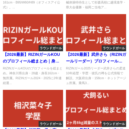
161cm・B95/W60/H89（オフィスアイ公
械体操特待生として杉森高校に越境進学・
式）。...
県大会優勝・福岡ご当地ア...
ラウンドガール
ラウンドガール
【2026最新】RIZINガールKOU
【2026最新】武井さら（RIZINガ
のプロフィール総まとめ｜身
ールリーダー）プロフィールま
長・経歴・学歴・家族・彼氏ま
とめ｜柔道経歴・学歴・彼氏の
RIZINガールKOUのプロフィールを総まと
RIZINガール2025リーダー武井さらの柔道
め。神奈川県出身・28歳・身長162cm・
10年経歴・学歴・彼氏の噂を公式情報で
で整理
噂を公式情報で解説
無所属。RIZINガール2024・2025に2年連
解説。大阪府出身・158cm・ネットアージ
続選...
ュ所属。乗馬3...
ラウンドガール
ラウンドガール