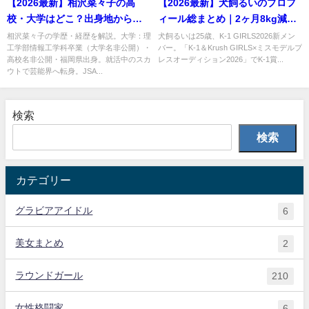
【2026最新】相沢菜々子の高
【2026最新】犬飼るいのプロフ
校・大学はどこ？出身地からデ
ィール総まとめ｜2ヶ月8kg減量
ビューのきっかけを解説
のストイックなK-1 GIRLS 2026
相沢菜々子の学歴・経歴を解説。大学：理
犬飼るいは25歳、K-1 GIRLS2026新メン
工学部情報工学科卒業（大学名非公開）・
バー。「K-1＆Krush GIRLS×ミスモデルプ
を解説
高校名非公開・福岡県出身。就活中のスカ
レスオーディション2026」でK-1賞...
ウトで芸能界へ転身。JSA...
検索
検索
カテゴリー
グラビアアイドル
6
美女まとめ
2
ラウンドガール
210
女性格闘家
6