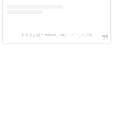
水神 きき(@mizukami_kiki)がシェアした投稿