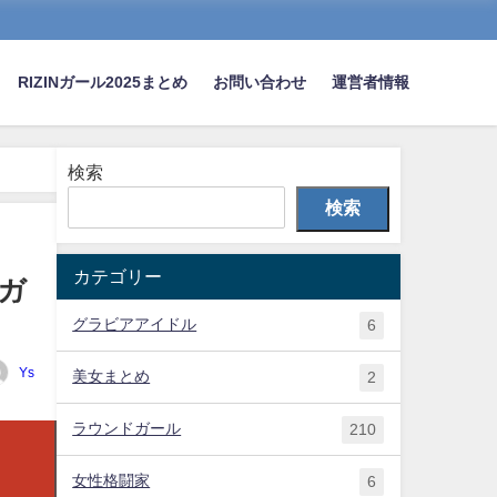
RIZINガール2025まとめ
お問い合わせ
運営者情報
検索
検索
カテゴリー
Nガ
グラビアアイドル
6
Ys
美女まとめ
2
ラウンドガール
210
女性格闘家
6