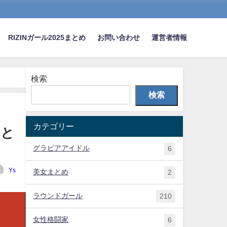
RIZINガール2025まとめ
お問い合わせ
運営者情報
検索
検索
カテゴリー
まと
グラビアアイドル
6
Ys
美女まとめ
2
ラウンドガール
210
女性格闘家
6