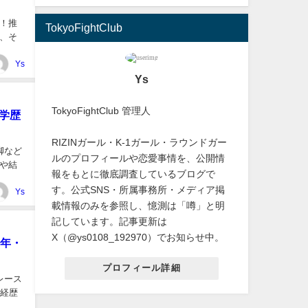
！推
TokyoFightClub
、そ
Ys
Ys
TokyoFightClub 管理人
学歴
RIZINガール・K-1ガール・ラウンドガー
脚など
ルのプロフィールや恋愛事情を、公開情
や結
報をもとに徹底調査しているブログで
す。公式SNS・所属事務所・メディア掲
Ys
載情報のみを参照し、憶測は「噂」と明
記しています。記事更新は
X（@ys0108_192970）でお知らせ中。
0年・
プロフィール詳細
レース
の経歴