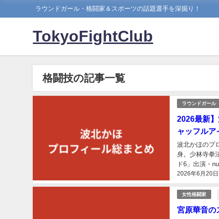
ラウンドガール・格闘家＆スポーツの話題選手を深掘り！
TokyoFightClub
格闘技の記事一覧
ラウンドガール
2026最
ャッフルア
波北かほのプロ
身。少林寺拳法
ド6」出演・n
2026年6月20日
女性格闘家
宮原華音の