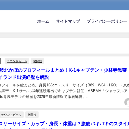
ホーム
サイトマップ
プライバシーポリシー
ラウンドガール
格闘技
新】波北かほのプロフィールまとめ！K-1キャプテン・少林寺黒帯
イランド出演経歴を解説
フィールを総まとめ。身長168cm・スリーサイズ（B89・W64・H90）・京
黒帯・K-1ガールズ4年連続選出でキャプテン就任・ABEMA「シャッフルア
uts専属モデルの経歴を2026年最新情報で徹底解説。...
ラウンドガール
格闘技
スリーサイズ・カップ・身長・体重は？腹筋バキバキのスタイ