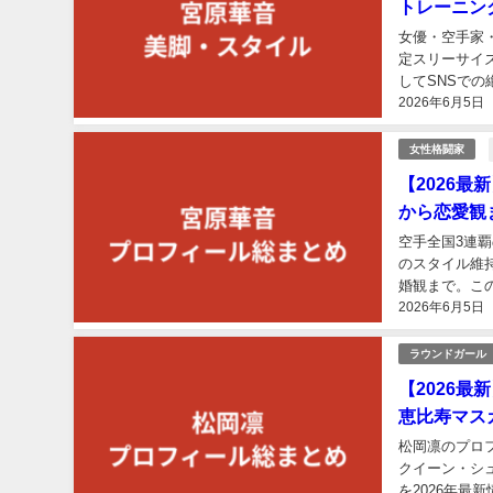
トレーニン
女優・空手家
定スリーサイ
してSNSでの
2026年6月5日
女性格闘家
【2026
から恋愛観
空手全国3連
のスタイル維
婚観まで。この
2026年6月5日
ラウンドガール
【2026
恵比寿マス
松岡凛のプロフ
クイーン・シ
を2026年最新