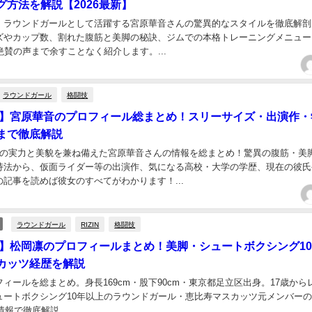
グ方法を解説【2026最新】
・ラウンドガールとして活躍する宮原華音さんの驚異的なスタイルを徹底解剖
ズやカップ数、割れた腹筋と美脚の秘訣、ジムでの本格トレーニングメニュー
絶賛の声まで余すことなく紹介します。...
ラウンドガール
格闘技
最新】宮原華音のプロフィール総まとめ！スリーサイズ・出演作・
まで徹底解説
覇の実力と美貌を兼ね備えた宮原華音さんの情報を総まとめ！驚異の腹筋・美
持法から、仮面ライダー等の出演作、気になる高校・大学の学歴、現在の彼氏
記事を読めば彼女のすべてがわかります！...
ラウンドガール
RIZIN
格闘技
最新】松岡凛のプロフィールまとめ！美脚・シュートボクシング1
カッツ経歴を解説
ィールを総まとめ。身長169cm・股下90cm・東京都足立区出身。17歳から
ュートボクシング10年以上のラウンドガール・恵比寿マスカッツ元メンバー
情報で徹底解説。...