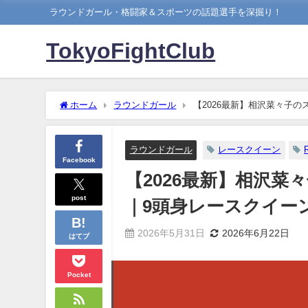
ラウンドガール・格闘家＆スポーツの話題選手を深掘り！
TokyoFightClub
ホーム
ラウンドガール
【2026最新】相沢菜々子の
ラウンドガール
レースクイーン
Facebook
【2026最新】相沢菜
post
｜9頭身レースクイー
2026年5月31日
2026年6月22日
はてブ
Pocket