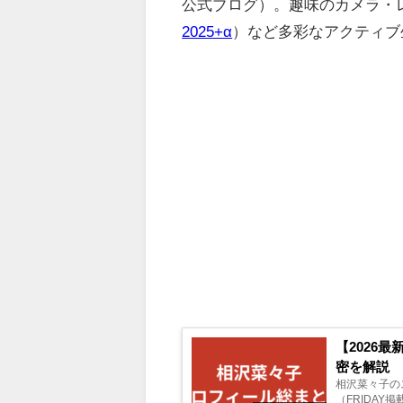
公式ブログ）。趣味のカメラ・
2025+α
）など多彩なアクティブ
【2026
密を解説
相沢菜々子のス
（FRIDA