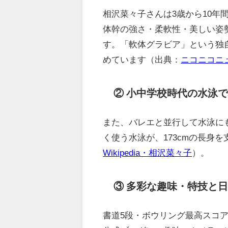
相沢菜々子さんは3歳から10
体幹の強さ・柔軟性・美しい姿
す。「軟体グラビア」という独
めています（出典：
ニコニコニュ
② 小中学校時代の水泳
また、バレエと並行して水泳に
く使う水泳が、173cmの長身
Wikipedia・相沢菜々子
）。
③ 多彩な趣味・特技と
書道5段・ボウリング最高スコア