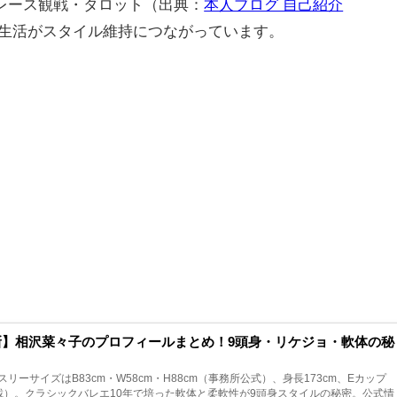
レース観戦・タロット（出典：
本人ブログ 自己紹介
生活がスタイル維持につながっています。
最新】相沢菜々子のプロフィールまとめ！9頭身・リケジョ・軟体の秘
リーサイズはB83cm・W58cm・H88cm（事務所公式）、身長173cm、Eカップ
Y掲載）。クラシックバレエ10年で培った軟体と柔軟性が9頭身スタイルの秘密。公式情