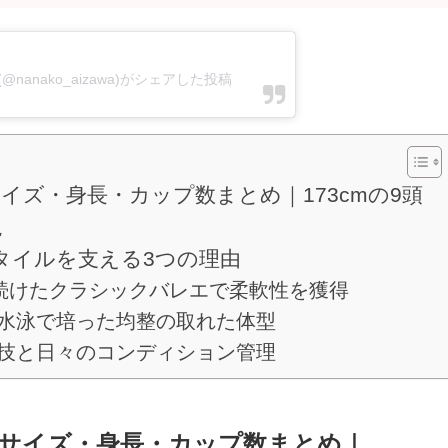
wa(@nanako_aizawa)がシェアした投稿
イズ・身長・カップ数まとめ｜173cmの9頭
説
タイルを支える3つの理由
間続けたクラシックバレエで柔軟性を獲得
の水泳で培った均整の取れた体型
特技と日々のコンディション管理
サイズ・身長・カップ数まとめ｜