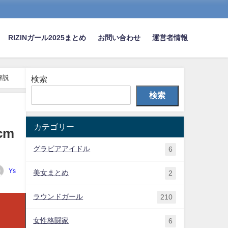
RIZINガール2025まとめ
お問い合わせ
運営者情報
解説
検索
検索
カテゴリー
cm
グラビアアイドル
6
Ys
美女まとめ
2
ラウンドガール
210
女性格闘家
6