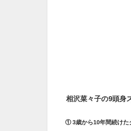
相沢菜々子の9頭身
① 3歳から10年間続け