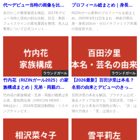
代〜デビュー当時の画像を比較
プロフィール総まとめ｜身長・
して徹底検証【2026最新】
スリーサイズ・学歴・家族・彼
央川かこの整形疑惑を検証。2017年デビ
RIZINガール亜和のプロフィールを総まと
ュー当時と現在の顔を比較。目元・鼻筋・
め。2003年9月11日生まれ・神奈川県出
氏を整理
フェイスラインの変化要因を整理。本人は
身・身長163cm・ゼロイチファミリア所属
整形について公式コメント...
の現役音大生。...
ラウンドガール
ラウンドガール
竹内花（RIZINガール2025）の家
【2026最新】百田汐里は本名？
族構成まとめ｜兄弟・両親の職
名前の由来とデビューのきっか
業・出身地を公式情報で解説
け・今日好きから制コレ・Krush
竹内花の家族構成・兄弟・両親の職業は非
百田汐里の本名を解説。プラチナム公式・
公表。愛知県出身（ORICON NEWS・
過去メディア出演でも「百田汐里」で統一
ガールズまでの全経歴
Wikiほか）。2016年芸能活動開始・ミスヤ
されており本名の可能性が高い。「汐」は
ングチャンピオ...
潮の力強さ・「里」は温かさ...