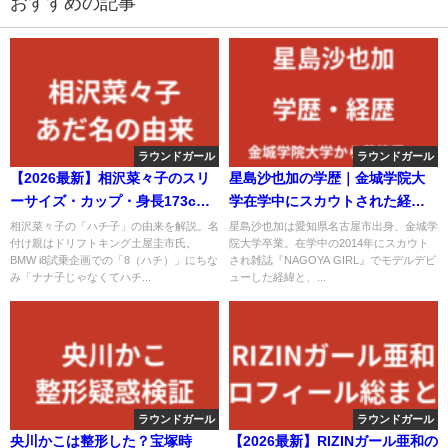
おすすめの記事
ラウンドガール
ラウンドガール
【2026最新】相沢菜々子のスリ
星島沙也加の学歴｜金城学院大
ーサイズ・カップ・身長173cm
学在学中にスカウトされた経緯
｜9頭身レースクイーンの軟体ス
とモデルデビューを解説【2026
相沢菜々子の「ハチ子」の由来を解説。名
星島沙也加は愛知県名古屋市出身、金城学
付け親はドリフトキング土屋圭市氏。
院大学卒業。在学中の2014年にスカウト
タイルを解説
最新】
BMW i8試乗企画での「8（ハチ）」にちな
され雑誌『NAGOYA GIRL』でモデルデビ
み「ナナ子じゃなくてハチ...
ューした経緯と、...
ラウンドガール
ラウンドガール
央川かこは整形した？宝塚時
【2026最新】RIZINガール亜和の