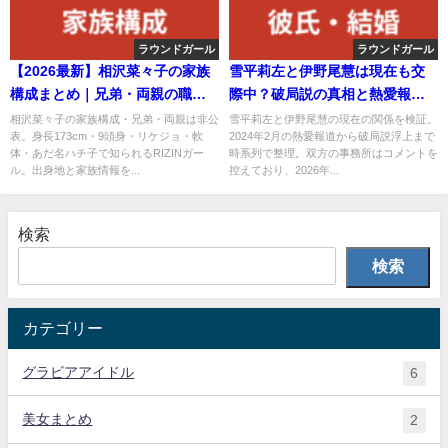
ラウンドガール
ラウンドガール
【2026最新】相沢菜々子の家族
雪平莉左と伊野尾慧は現在も交
構成まとめ｜兄弟・両親の職
際中？破局説の真相と熱愛報道
業・出身地を公式情報で解説
の経緯・最新発言を徹底検証
相沢菜々子の家族構成・兄弟・両親は非公
雪平莉左と伊野尾慧の現在の関係を検証。
表。身長173cm・9頭身・リケジョ・軟
2024年2月の熱愛報道から破局説浮上まで
【2026最新】
体・あだ名ハチ子で知られるRIZINガー
時系列で整理。双方の事務所はコメントを
ル。出身地と家族情報を...
控えており、2026年...
検索
検索
カテゴリー
グラビアアイドル
6
美女まとめ
2